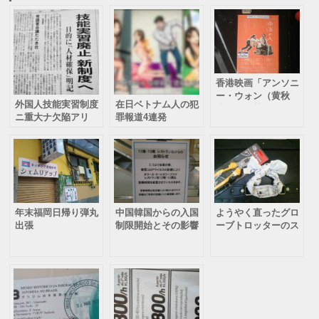
香港映画「アンソニ
ー・ウォン（黄秋
外国人技能実習制度
在日ベトナム人の犯
生）の淪落の人」
ニ重大ナ欠陥アリ
罪報道4連発
年末福岡日帰り弾丸
中国韓国からの入国
ようやく直ったグロ
出張
制限開始とその影響
ーブトロッターのス
ーツケース