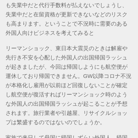
も失業中だと代行手数料が払えないでしょうし、
失業中だと在留資格が更新できないなどのリスク
も高まります。ということで不況時に需要のある
外国人向けビジネスを考えてみると
リーマンショック、東日本大震災のときは解雇や
先行き不安を心配した外国人の出国帰国ラッシュ
が起きましたが、今回は帰国しようにも航空便が
運休しており帰国できません。GW以降コロナ不況
が本格化し雇用が以前ほど回復しないことが確定
し航空便が復活すればリーマンショック時のよう
な外国人の出国帰国ラッシュが起こることが予想
されます。旅行業者や引越屋、リサイクルショッ
プは繁盛するのではないのでしょうか。
家族で来日して母国に帰国しずらい外国人、帰国