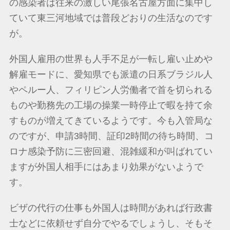
の感染者は往来の激しい尾張名古屋方面に集中し
ていて東三河地域では普段どおりの生活なのです
が。
外国人雇用の世界も人手不足が一転し雇い止めや
解雇モードに、愛知県でも派遣の日系ブラジル人
やペルー人、フィリピン人労働者で首を切られる
ものや勤務先の工場の操業一時停止で暇を持て余
すものが増えてきているようです。今も入管局な
のですが、申請3時間、証印2時間の待ち時間、コ
ロナ感染予防に三密回避、混雑緩和が叫ばれてい
ますが外国人相手にはあまり効果がないようで
す。
ビザの代行の仕事も外国人は時間があれば行政書
士などに依頼せず自分でやるでしょうし、そもそ