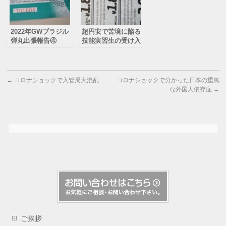
2022年GWブラジル
超円安で苦境に陥る
弾丸出張報告④
技能実習生の受け入
れ
←
コロナショックで入管局大混乱
コロナショックで分かった日本の重篤
な外国人依存症
→
ご挨拶