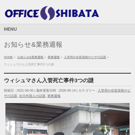
MENU
お知らせ&業務週報
HOME
»
お知らせ&業務週報
»
業務週報
»
入管局や在留資格やビザの話題
»
ウィシュマさん入管死亡事件3つの謎
ウィシュマさん入管死亡事件3つの謎
投稿日 : 2021-06-05
最終更新日時 : 2026-05-14
カテゴリー :
入管局や在留資格やビ
ザの話題
,
在日外国人の話題
,
業務週報