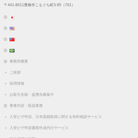
〒441-8011豊橋市こもぐち町3-95（701）
事務所概要
ご挨拶
採用情報
お取引先様・提携先募集中
事業内容・取扱業務
入管ビザ申請、日本国籍取得に関する有料相談サービス
入管ビザ申請書類作成代行サービス