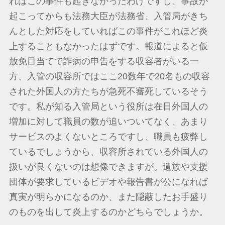
ればこの事件も起きなかったわけですし、事故が
起こってからも法務大臣が法務省、入管局がきち
んとした対応をしていればこの事件がこれほど炎
上することもなかったはずです。報道によると仮
放免目当てで詐病の申告をする収容者がいる一
方、入管の収容所ではここ20数年で20名もの収容
された外国人の方たちが急死不審死しているそう
です。私が知る入管局という役所は在日外国人の
増加に対して職員の数が追いついてなく、あまり
サービスのよくないところですし、職員も疲弊し
ているでしょうから、収容所されている外国人の
扱いが良くないのは想像できますが。遺族や支援
団体が要求しているビデオや報告書が公になれば
真実が明らかになるのか、また隠蔽したお手盛り
のものを出して炎上するのかどちらでしょうか。