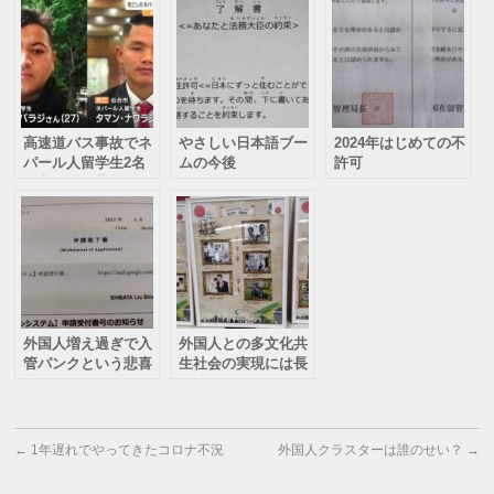
再再再申請でようや
く下りた在留資格認
定証明書
高速道バス事故でネ
やさしい日本語ブー
2024年はじめての不
パール人留学生2名
ムの今後
許可
死亡という悲劇
外国人増え過ぎで入
外国人との多文化共
管パンクという悲喜
生社会の実現には長
劇
い時間がかかる
←
1年遅れでやってきたコロナ不況
外国人クラスターは誰のせい？
→