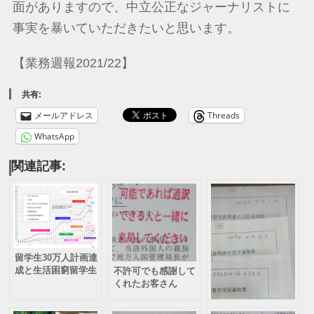
面がありますので、中立公正なジャーナリストに
事実を暴いていただきたいと思います。
【業務週報2021/22】
共有:
メールアドレス
Threads
WhatsApp
関連記事:
留学生30万人計画達
成と生活困窮留学生
不許可でも感謝して
大量発生
くれたお客さん