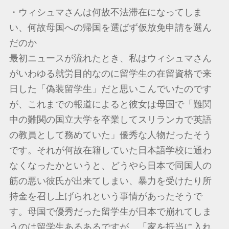
・ウィシュマさんは何故不法滞在になってしま
い、何故母国への帰国を選ばず仮放免申請を選ん
だのか
最初ニュースが流れたとき、私はウィシュマさん
がいわゆる就労目的なのに留学生の在留資格で来
日した「偽装留学生」だと思いこんでいたのです
が、これまでの報道によると彼女は母国で「難関
中の難関の国立大学を卒業してスリランカで英語
の教員として務めていた」優秀な人物だったそう
です。それが何故在籍していた日本語学校に通わ
なくなったかというと、どうやら日本で同国人の
筋の悪い彼氏が出来てしまい、暴力を受けたり所
持金を召し上げられという事情があったそうで
す。母国で優秀だった留学生が日本で崩れてしま
うのは留学生あるあるですが、「家を抵当に入れ