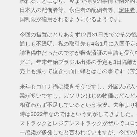
われることになり、今まで特段の事情で例外的
日本人の配偶者等、永住者の配偶者等、
定住者
国制限が適用されるようになるようです。
今回の措置はとりあえず12月31日まででその
通しも不透明、私の取引先も4名1月に入国予
請準備中だったのですが審査済証の申請も受付
グに。年末年始ブラジル出張の予定も3日隔離
売上も減って泣きっ面に蜂とはこの事です（苦
来年もコロナ禍は続きそうですし、外国人が入
業が多いですし、ガソリンはじめ物価はどんど
相変わらず不足しているという状況。去年より
時は2022年なのではという気がしてきました
ストラックとレジデンストラックがザルでコロ
ー感染が多発したと言われていますが、今回の