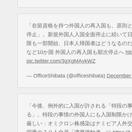
「在留資格を持つ外国人の再入国も、原則と
停止」。新規外国人入国全面停止に続いて
限も一部開始、日本人帰国者はどうなるのだ
など10か国 外国人の再入国も順次停止へ
ht
pic.twitter.com/3gXgMAykWZ
— OfficeShibata (@officeshibata)
December 
「今後、例外的に入国が許される「特段の
る」。特段の事情の外国人にも入国制限か
厳しい：オミクロン株感染はナミビア人外