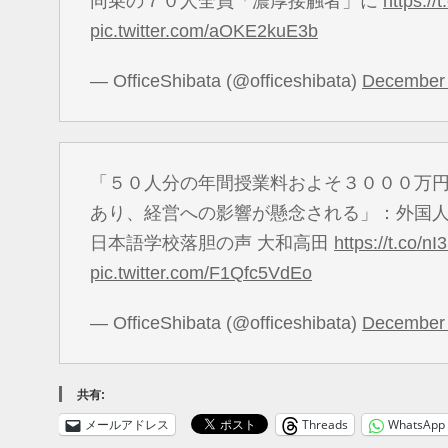
同乗の７０人全員「濃厚接触者」に
https:/
pic.twitter.com/aOKE2kuE3b
— OfficeShibata (@officeshibata)
December 
「５０人分の年間授業料およそ３０００万
あり、経営への影響が懸念される」：外国人
日本語学校落胆の声 大和高田
https://t.co/n
pic.twitter.com/F1Qfc5VdEo
— OfficeShibata (@officeshibata)
December 
共有:
メールアドレス
Threads
WhatsApp