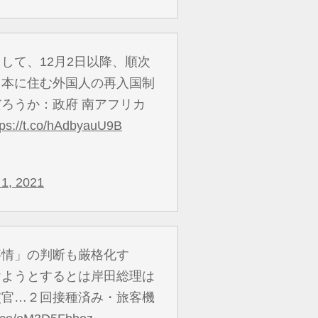
して、12月2日以降、順次
日本に住む外国人の再入国制
ろうか：政府 南アフリカ
tps://t.co/hAdbyauU9B
1, 2021
事情」の判断も厳格化す
けようとするとは岸田総理は
交官…２回接種済み・旅客機