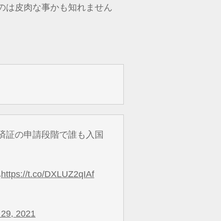
のは皮肉な事かも知れません
済証の申請段階で誰も入国
へ
https://t.co/DXLUZ2qIAf
29, 2021