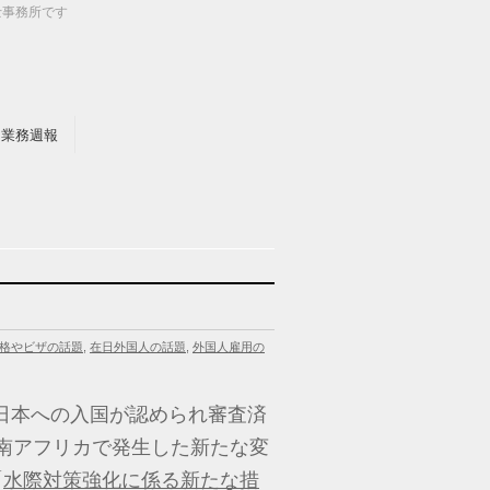
士事務所です
業務週報
格やビザの話題
,
在日外国人の話題
,
外国人雇用の
の日本への入国が認められ審査済
南アフリカで発生した新たな変
「
水際対策強化に係る新たな措