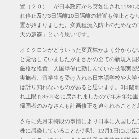
置（２０）
」が日本政府から突如出され11/3
れ停止及び3日隔離10日隔離の措置も停止とな
置が始まりました。変異種流入防止のためなの
天の霹靂」という思いです。
オミクロンがどういった変異株かよく分からな
と覚悟していましたがまさかの全ての新規入国
厳格な措置、入国準備に勤しんでいた技能実習
実施者、留学生を受け入れる日本語学校や大学
は計り知れないものがあると思います。3日隔
れ上限も3500名に戻されましたので年末年始
帰国者のみなさんも計画修正を迫られることと
さらに先月末特段の事情により日本に入国した
株に感染していることが判明、12月1日には指