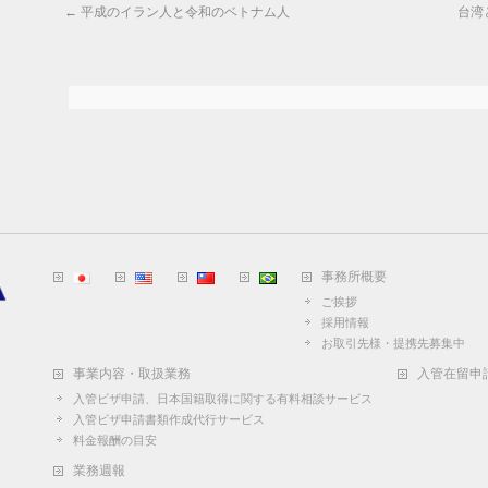
←
平成のイラン人と令和のベトナム人
台湾
事務所概要
ご挨拶
採用情報
お取引先様・提携先募集中
事業内容・取扱業務
入管在留申
入管ビザ申請、日本国籍取得に関する有料相談サービス
入管ビザ申請書類作成代行サービス
料金報酬の目安
業務週報