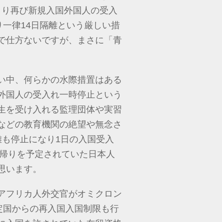
0より再び新規入国外国人の受入
り一律14日隔離という厳しい措
で仕方ないですが、まさに「青
い中、何らかの水際措置はある
外国人の受入れ一時停止という
生を受け入れる監理団体や実習
などの教育機関の絶望や無念さ
離も停止になり1日の入国受入
里帰りを予定されていた日本人
思います。
アフリカ人外交官がオミクロン
定国からの再入国入国制限も行