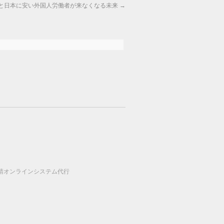
と日本に安い外国人労働者が来なくなる未来
→
請オンラインシステム代行