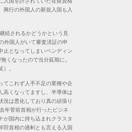
に入国を許されていた在留資格
、興行の外国人の新規入国も入
後継続されるかどうかという見
定の外国人がいて審査済証の申
中止となってしまいペンディン
が無くなったので当分延期に。
笑）。
ってこれず人手不足の業種や企
ん高くなってますし、半導体は
状況は悪化しており真の頑張り
。去年菅前首相が行ったビジネ
ナが国内に持ち込まれクラスタ
岸田首相の過剰とも言える入国