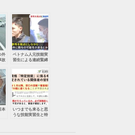
つ外
ベトナム人元技能実
事故
習生による連続緊縛
強盗事件
日本
いつまでも来ると思
うな技能実習生と特
定技能外国人