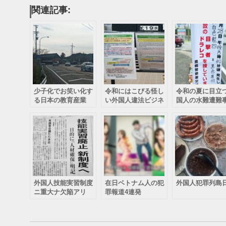
関連記事:
少子化でお笑い化す
令和にはこびる怪し
令和の夏に目立
る日本の教育産業
い外国人違法ビジネ
国人の水難遭難
ス大全
報道
外国人技能実習制度
在日ベトナム人の犯
外国人犯罪列島
ニ重大ナ欠陥アリ
罪報道4連発