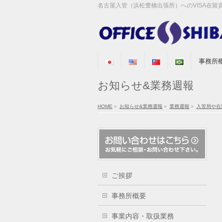
名古屋入管（浜松豊橋出張所）へのVISA在
事務所
お知らせ&業務週報
HOME
»
お知らせ&業務週報
»
業務週報
»
入管局や在
ご挨拶
事務所概要
事業内容・取扱業務