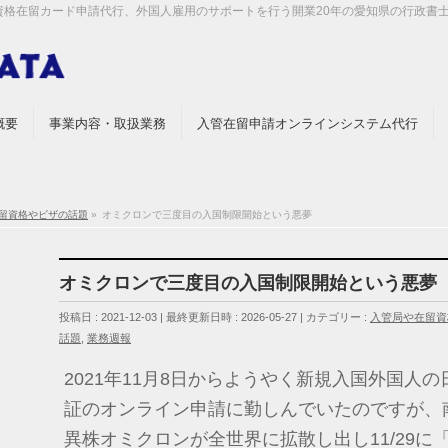
留資格在留カード申請代行、外国人雇用のサポートを行う開業20年の愛知県の行政書
概要
事業内容・取扱業務
入管在留申請オンラインシステム代行
留資格やビザの話題
»
オミクロンで三度目の入国制限開始という悪夢
オミクロンで三度目の入国制限開始という悪夢
投稿日 : 2021-12-03
最終更新日時 : 2026-05-27
カテゴリー :
入管局や在留資
話題
,
業務週報
2021年11月8日からようやく新規入国外国人
証のオンライン申請に勤しんでいたのですが、
異株オミクロンが全世界に拡散し出し11/29に