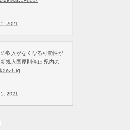
/t.co/eM3D5Fbboz
1, 2021
円の収入がなくなる可能性が
新規入国原則停止 県内の
I3kXeZfDg
1, 2021