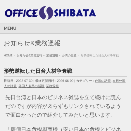
MENU
お知らせ&業務週報
HOME
»
お知らせ&業務週報
»
業務週報
»
台湾の話題
»
形勢逆転した日台人材争奪戦
形勢逆転した日台人材争奪戦
投稿日 : 2022-07-30
最終更新日時 : 2026-06-09
カテゴリー :
台湾の話題
,
在日外国
人の話題
,
外国人雇用の話題
,
業務週報
先日台湾と日本のビジネス雑誌を立て続けに読ん
だのですが内容が図らずもリンクされているよう
で面白かったので紹介してみたいと思います。
「
廉價日本危機與商機（安い日本の危機とビジネ