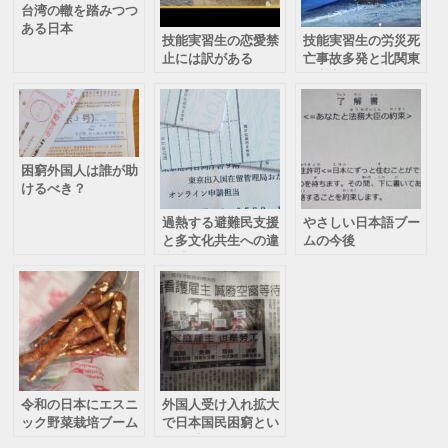
台湾の轍を踏みつつ
ある日本
技能実習生の恋愛禁
技能実習生の労災死
止には訳がある
亡事故多発と北関東
の家畜泥棒
困窮外国人は誰が助
けるべき？
過熱する避難民支援
やさしい日本語ブー
と多文化共生への違
ムの今後
和感
令和の日本にエスニ
外国人受け入れ拡大
ック野菜栽培ブーム
で日本国民困窮とい
う矛盾