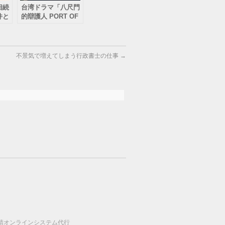
相続
台湾ドラマ「八尺門
件と
的辯護人 PORT OF
複雑
LIES」その2
不景気で増えてしまう行政書士の仕事
→
請オンラインシステム代行