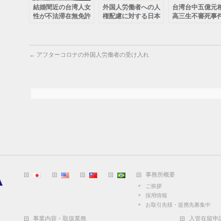
結婚間近の台湾人女
外国人労働者への人
台湾台中五億元
性が不法滞在無免許
権配慮に対する日本
高三生不審死事
信号無視のベトナム
と台湾の違い
いう史上最大の
人の運転する車には
争続案件
ねられ意識不明とい
う悲劇と悪夢
←
アフターコロナの外国人労働者の受け入れ
事務所概要
ご挨拶
採用情報
お取引先様・提携先募集中
事業内容・取扱業務
入管在留申