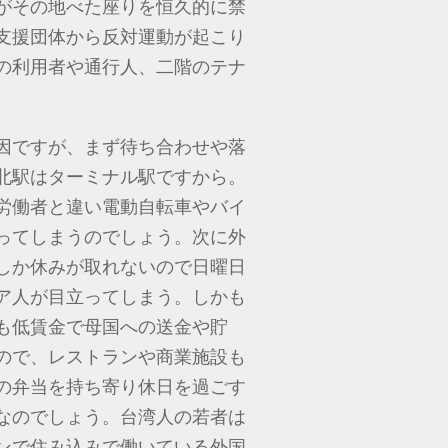
がその地べた座りを恒久的に禁
支援団体から反対運動が起こり
の利用者や通行人、二階のテナ
因ですが、まず待ち合わせや落
北駅はターミナル駅ですから。
労働者と違い電動自転車やバイ
ってしまうのでしょう。次に外
しか休みが取れないので日曜日
ア人が目立ってしまう。しかも
も低賃金で母国への送金や貯
ので、レストランや商業施設も
の弁当を持ち寄り休日を過ごす
なのでしょう。台湾人の若者は
ンで住み込みで働いている外国