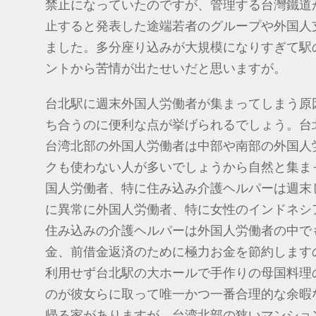
禁止になっていたのですが、管理する台灣鐵道
止すると発表した途端若者のグループや外国人
ました。多分座り込みが大規模になりすぎて駅
ントから苦情が出たせいだと思いますが。
台北駅に週末外国人労働者が集まってしまう原
ち合うのに便利な点が挙げられるでしょう。台
台湾北部の外国人労働者は中部や南部の外国人
クも使わない人が多いでしょうから自然と集ま
国人労働者、特に住み込み介護ヘルパーは週末
に異常に外国人労働者、特に女性のインドネシ
住み込みの介護ヘルパーは外国人労働者の中で
金、前借金返済のために極力お金を節約します
利用せず台北駅の大ホールで手作りの母国料理
のが彼女らに取って唯一かつ一番合理的な余暇
帰る家がありますが、台湾北部の狭いマンショ