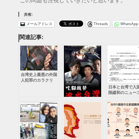
この問題も注視していきたいと思います。
共有:
メールアドレス
Threads
WhatsApp
関連記事:
台湾史上最悪の外国
人犯罪のカラクリ
日本と台湾で入
限緩和のニュー
ベトナム人労働者の
故郷の味