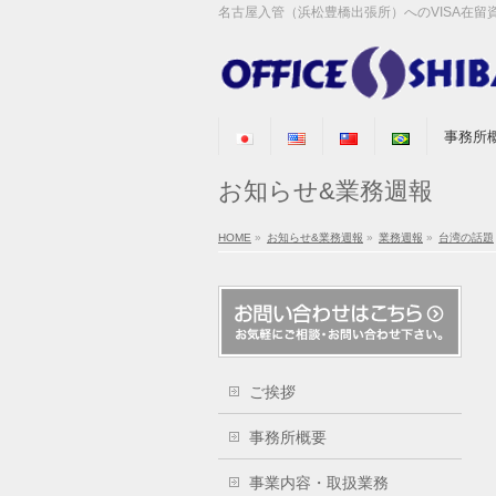
名古屋入管（浜松豊橋出張所）へのVISA在
事務所
お知らせ&業務週報
HOME
»
お知らせ&業務週報
»
業務週報
»
台湾の話題
ご挨拶
事務所概要
事業内容・取扱業務